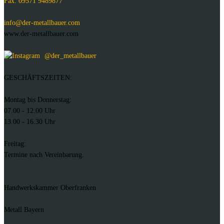
Fax: 09571 9489877
info@der-metallbauer.com
www.der-metallbauer.com
@der_metallbauer
GESCHÄFTSZEITEN:
Montag bis Donnerstag:
07.00 - 12.00 Uhr
13.00 - 16.30 Uhr
Freitag:
Termine nach Vereinbarung.
Handwerkskammer Oberfranken
Metall Bayern