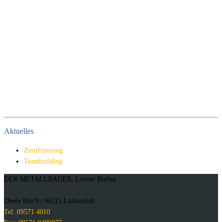
Aktuelles
Zertifizierung
Teambuilding
DER METALLBAUER, Lorenz Brehm
Obere Hut 9 | 96215 Lichtenfels
Tel: 09571 4010